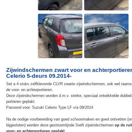
Zijwindschermen zwart voor en achterportiere
Celerio 5-deurs 09.2014-
Set a 4 stuks zelfklevende CLVR zwarte zijwindschermen, ook wel raams
de voor- en achterportieren.
Deze zijwindschermen worden d.m.v. sterke, speciaal ontwikkelde dubbelz
portieren geplakt.
Passend voor: Suzuki Celerio Type LF v/a 09/2014
Na de nodige voorbereiding van goed schoonmaken en goed ontvetten (on
bijgesloten) worden deze gestroomlijnde Swift zijwindschermen
op de ru
voor- en achterportieren geplakt
.