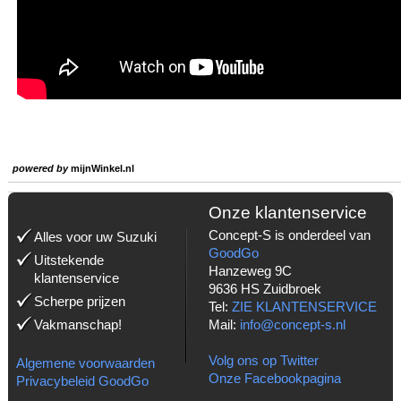
powered by
mijnWinkel.nl
Onze klantenservice
Concept-S is onderdeel van
Alles voor uw Suzuki
GoodGo
Uitstekende
Hanzeweg 9C
klantenservice
9636 HS Zuidbroek
Scherpe prijzen
Tel:
ZIE KLANTENSERVICE
Vakmanschap!
Mail:
info@concept-s.nl
Volg ons op Twitter
Algemene voorwaarden
Onze Facebookpagina
Privacybeleid GoodGo