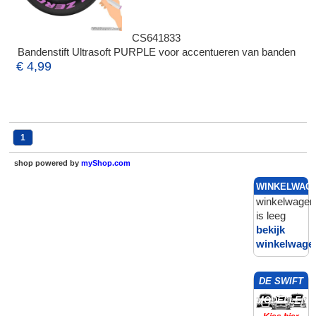
CS641833
Bandenstift Ultrasoft PURPLE voor accentueren van banden
€ 4,99
1
shop powered by
myShop.com
WINKELWAG
winkelwagen
is leeg
bekijk
winkelwage
DE SWIFT
MODELLEN