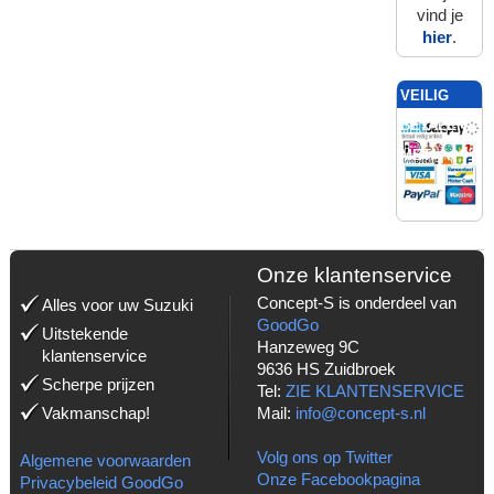
vind je
hier
.
VEILIG
BETALEN
MET:
Onze klantenservice
Concept-S is onderdeel van
Alles voor uw Suzuki
GoodGo
Uitstekende
Hanzeweg 9C
klantenservice
9636 HS Zuidbroek
Scherpe prijzen
Tel:
ZIE KLANTENSERVICE
Vakmanschap!
Mail:
info@concept-s.nl
Volg ons op Twitter
Algemene voorwaarden
Onze Facebookpagina
Privacybeleid GoodGo