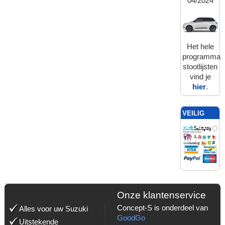
04/2024
Het hele
programma
stootlijsten
vind je
hier
.
VEILIG
BETALEN
MET:
Onze klantenservice
Concept-S is onderdeel van
Alles voor uw Suzuki
GoodGo
Uitstekende