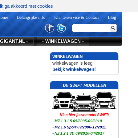
ik ga akkoord met cookies
Home
Belangrijke info
Klantenservice & Contact
Blog
GIGANT.NL
«
»
WINKELWAGEN
«
WINKELWAGEN
winkelwagen is leeg
bekijk winkelwagen!
DE SWIFT MODELLEN
Kies hier jouw model SWIFT:
-
MZ 1.3 1.5 05/2005-09/2010
-
MZ 1.6 Sport 09/2006-12/2011
-
NZ 1.2 1.3D 09/2010-04/2017