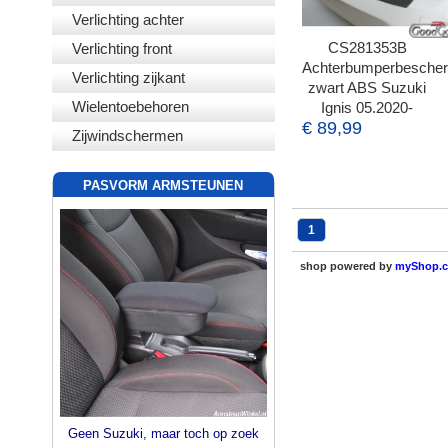
Verlichting achter
CS281353B
Verlichting front
Achterbumperbesche
Verlichting zijkant
zwart ABS Suzuki
Wielentoebehoren
Ignis 05.2020-
€ 89,99
Zijwindschermen
PASVORM ARMSTEUNEN
1
shop powered by
myShop.
Geen Suzuki, maar toch op zoek