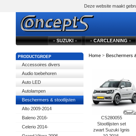
Deze website maakt gebru
»
SUZUKI
«
»
CARCLEANING
«
Home
>
Beschermers & 
WINKELWAGEN
PRODUCTGROEP
Accessoires divers
Audio toebehoren
Auto LED
Autolampen
Beschermers & stootlijsten
Alto 2009-2014
CS280055
Baleno 2016-
Stootlijsten set
Celerio 2014-
zwart Suzuki Ignis
10.2016-
Grand Vitara 2006-