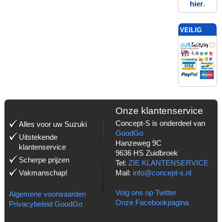
hier
.
VEILIG
BETALEN
MET:
Onze klantenservice
Concept-S is onderdeel van
Alles voor uw Suzuki
GoodGo
Uitstekende
Hanzeweg 9C
klantenservice
9636 HS Zuidbroek
Scherpe prijzen
Tel:
ZIE KLANTENSERVICE
Vakmanschap!
Mail:
info@concept-s.nl
Volg ons op Twitter
Algemene voorwaarden
Onze Facebookpagina
Privacybeleid GoodGo