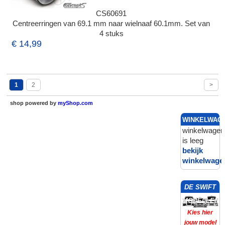
CS60691
Centreerringen van 69.1 mm naar wielnaaf 60.1mm. Set van
4 stuks
€ 14,99
1
2
>
shop powered by
myShop.com
WINKELWAG
winkelwagen
is leeg
bekijk
winkelwage
DE SWIFT
MODELLEN
Kies hier
jouw model