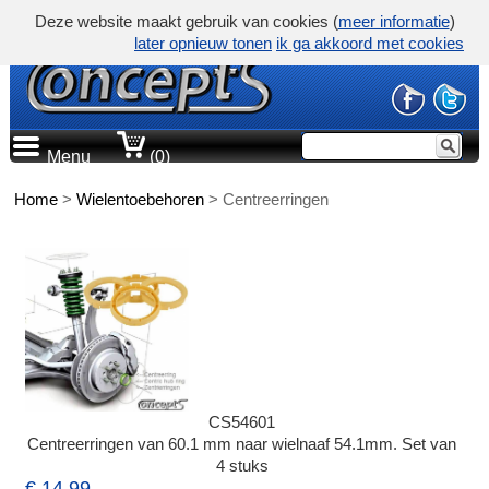
Deze website maakt gebruik van cookies (
meer informatie
)
later opnieuw tonen
ik ga akkoord met cookies
Menu
(0)
Home
>
Wielentoebehoren
>
Centreerringen
CS54601
Centreerringen van 60.1 mm naar wielnaaf 54.1mm. Set van
4 stuks
€ 14,99