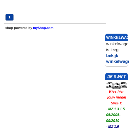
1
shop powered by
myShop.com
WINKELWAG
winkelwagen
is leeg
bekijk
winkelwage
DE SWIFT
MODELLEN
Kies hier
jouw model
SWIFT:
-
MZ 1.3 1.5
05/2005-
09/2010
-
MZ 1.6