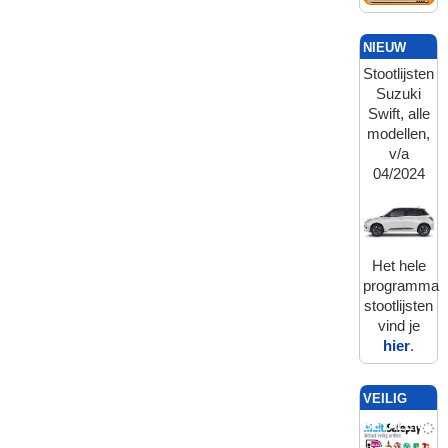
NIEUW
Stootlijsten
Suzuki
Swift, alle
modellen,
v/a
04/2024
Het hele
programma
stootlijsten
vind je
hier
.
VEILIG
BETALEN