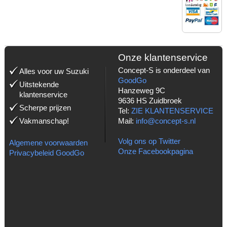
MET:
Onze klantenservice
Concept-S is onderdeel van
Alles voor uw Suzuki
GoodGo
Uitstekende
Hanzeweg 9C
klantenservice
9636 HS Zuidbroek
Scherpe prijzen
Tel:
ZIE KLANTENSERVICE
Vakmanschap!
Mail:
info@concept-s.nl
Volg ons op Twitter
Algemene voorwaarden
Onze Facebookpagina
Privacybeleid GoodGo