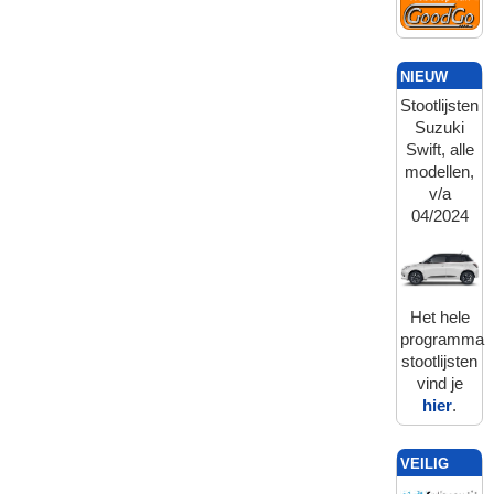
NIEUW
Stootlijsten
Suzuki
Swift, alle
modellen,
v/a
04/2024
Het hele
programma
stootlijsten
vind je
hier
.
VEILIG
BETALEN