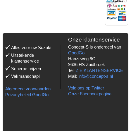
MET:
Onze klantenservice
Concept-S is onderdeel van
Alles voor uw Suzuki
GoodGo
Uitstekende
Hanzeweg 9C
klantenservice
9636 HS Zuidbroek
Scherpe prijzen
Tel:
ZIE KLANTENSERVICE
Vakmanschap!
Mail:
info@concept-s.nl
Volg ons op Twitter
Algemene voorwaarden
Onze Facebookpagina
Privacybeleid GoodGo