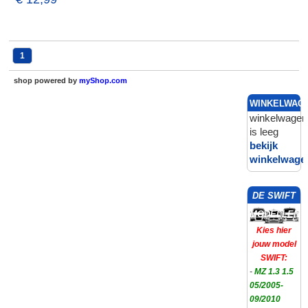
1
shop powered by
myShop.com
WINKELWAG
winkelwagen
is leeg
bekijk
winkelwage
DE SWIFT
MODELLEN
Kies hier
jouw model
SWIFT:
-
MZ 1.3 1.5
05/2005-
09/2010