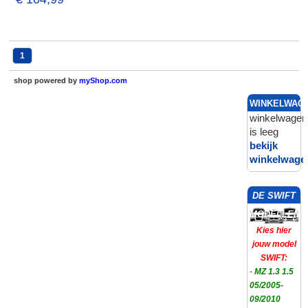
1
shop powered by
myShop.com
WINKELWAG
winkelwagen
is leeg
bekijk
winkelwage
DE SWIFT
MODELLEN
Kies hier
jouw model
SWIFT:
-
MZ 1.3 1.5
05/2005-
09/2010