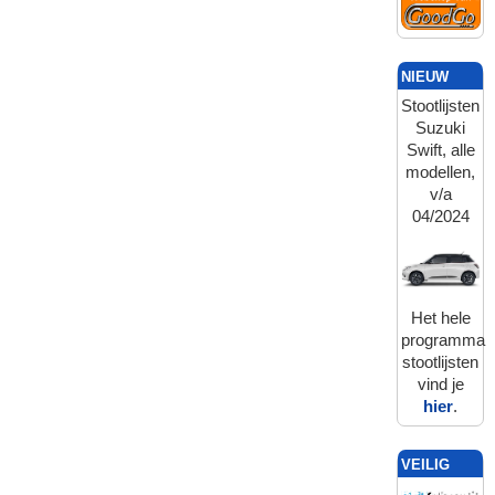
NIEUW
Stootlijsten
Suzuki
Swift, alle
modellen,
v/a
04/2024
Het hele
programma
stootlijsten
vind je
hier
.
VEILIG
BETALEN