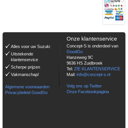
MET:
Onze klantenservice
Concept-S is onderdeel van
Alles voor uw Suzuki
GoodGo
Uitstekende
Hanzeweg 9C
klantenservice
9636 HS Zuidbroek
Scherpe prijzen
Tel:
ZIE KLANTENSERVICE
Vakmanschap!
Mail:
info@concept-s.nl
Volg ons op Twitter
Algemene voorwaarden
Onze Facebookpagina
Privacybeleid GoodGo