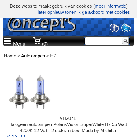
Deze website maakt gebruik van cookies (
meer informatie
)
later opnieuw tonen
ik ga akkoord met cookies
Menu
(0)
Home
>
Autolampen
>
H7
VH2071
Halogeen autolampen PolarisVision SuperWhite H7 55 Watt
4200K 12 Volt - 2 stuks in box. Made by Michiba
€ 13,99