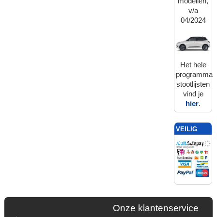
modellen,
v/a
04/2024
Het hele
programma
stootlijsten
vind je
hier
.
VEILIG
BETALEN
MET:
Onze klantenservice