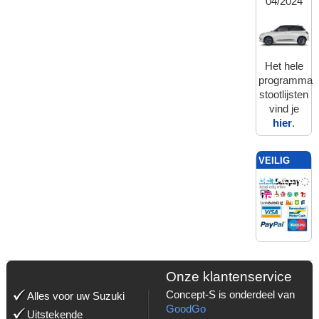
04/2024
Het hele
programma
stootlijsten
vind je
hier
.
VEILIG
BETALEN
MET:
Onze klantenservice
Concept-S is onderdeel van
Alles voor uw Suzuki
GoodGo
Uitstekende