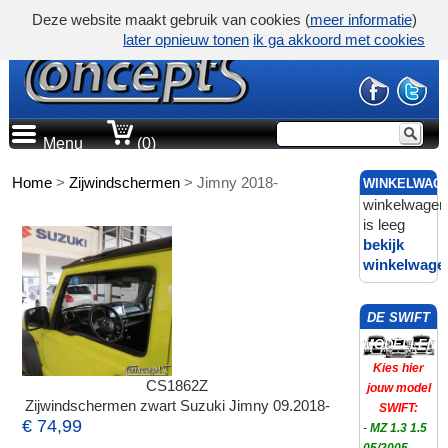
Deze website maakt gebruik van cookies (
meer informatie
)
later opnieuw tonen
ik ga akkoord met cookies
Menu
(0)
Home
>
Zijwindschermen
>
Jimny 2018-
WINKELWAG
winkelwagen
is leeg
bekijk
winkelwage
DE SWIFT
MODELLEN
Kies hier
CS1862Z
jouw model
Zijwindschermen zwart Suzuki Jimny 09.2018-
SWIFT:
€ 74,99
-
MZ 1.3 1.5