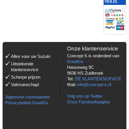
VEILIG
BETALEN
MET:
Onze klantenservice
Concept-S is onderdeel van
Alles voor uw Suzuki
GoodGo
Uitstekende
Hanzeweg 9C
klantenservice
9636 HS Zuidbroek
Scherpe prijzen
Tel:
ZIE KLANTENSERVICE
Vakmanschap!
Mail:
info@concept-s.nl
Volg ons op Twitter
Algemene voorwaarden
Onze Facebookpagina
Privacybeleid GoodGo