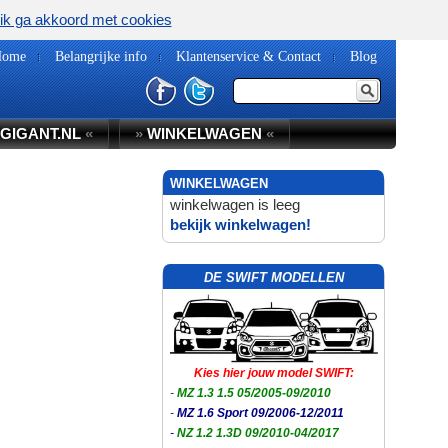
ik ga akkoord met cookies
Home
Belangrijke info
Klantenservice & Contact
Blog
GIGANT.NL
«
»
WINKELWAGEN
«
WINKELWAGEN
winkelwagen is leeg
bekijk winkelwagen!
DE SWIFT MODELLEN
Kies hier jouw model SWIFT:
-
MZ 1.3 1.5 05/2005-09/2010
-
MZ 1.6 Sport 09/2006-12/2011
-
NZ 1.2 1.3D 09/2010-04/2017