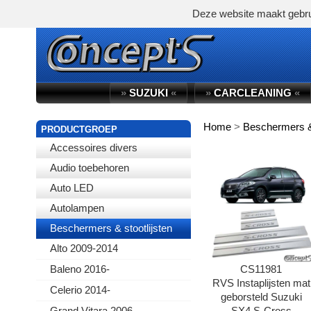
Deze website maakt gebru
»
SUZUKI
«
»
CARCLEANING
«
Home
>
Beschermers & 
WINKELWAGEN
PRODUCTGROEP
Accessoires divers
Audio toebehoren
Auto LED
Autolampen
Beschermers & stootlijsten
Alto 2009-2014
Baleno 2016-
CS11981
RVS Instaplijsten mat
Celerio 2014-
geborsteld Suzuki
Grand Vitara 2006-
SX4 S-Cross