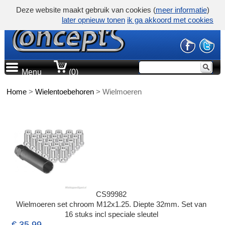
Deze website maakt gebruik van cookies (
meer informatie
)
later opnieuw tonen
ik ga akkoord met cookies
Menu
(0)
Home
>
Wielentoebehoren
>
Wielmoeren
CS99982
Wielmoeren set chroom M12x1.25. Diepte 32mm. Set van
16 stuks incl speciale sleutel
€ 35,99