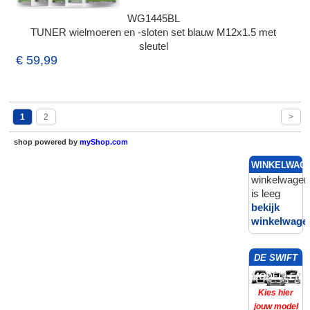
WG1445BL
TUNER wielmoeren en -sloten set blauw M12x1.5 met
sleutel
€ 59,99
1
2
>
shop powered by
myShop.com
WINKELWAG
winkelwagen
is leeg
bekijk
winkelwage
DE SWIFT
MODELLEN
Kies hier
jouw model