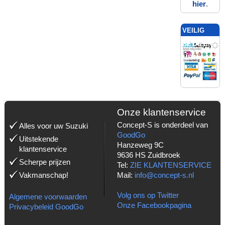
hier
.
VEILIG
BETALEN
MET:
Onze klantenservice
Concept-S is onderdeel van
Alles voor uw Suzuki
GoodGo
Uitstekende
Hanzeweg 9C
klantenservice
9636 HS Zuidbroek
Scherpe prijzen
Tel:
ZIE KLANTENSERVICE
Vakmanschap!
Mail:
info@concept-s.nl
Volg ons op Twitter
Algemene voorwaarden
Onze Facebookpagina
Privacybeleid GoodGo