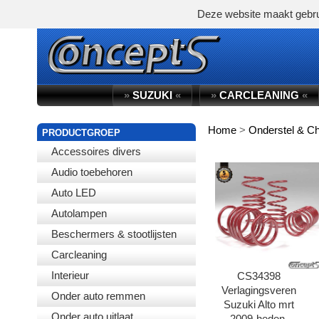
Deze website maakt gebru
»
SUZUKI
«
»
CARCLEANING
«
Home
>
Onderstel & C
WINKELWAGEN
PRODUCTGROEP
Accessoires divers
Audio toebehoren
Auto LED
Autolampen
Beschermers & stootlijsten
Carcleaning
Interieur
CS34398
Verlagingsveren
Onder auto remmen
Suzuki Alto mrt
Onder auto uitlaat
2009-heden.