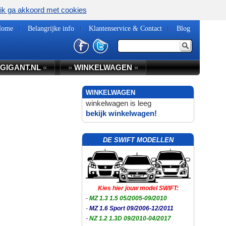
ik ga akkoord met cookies
Home
Belangrijke info
Klantenservice & Contact
Blog
GIGANT.NL
«
»
WINKELWAGEN
«
WINKELWAGEN
winkelwagen is leeg
bekijk winkelwagen!
DE SWIFT MODELLEN
Kies hier jouw model SWIFT:
-
MZ 1.3 1.5 05/2005-09/2010
-
MZ 1.6 Sport 09/2006-12/2011
-
NZ 1.2 1.3D 09/2010-04/2017