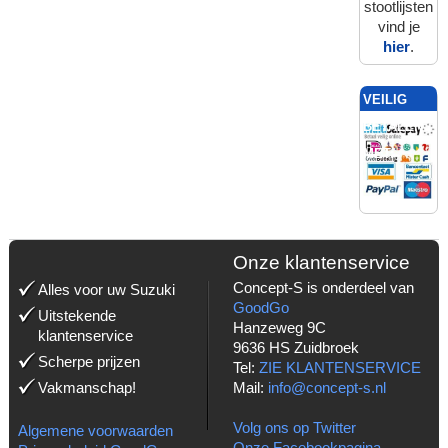
stootlijsten
vind je
hier
.
VEILIG
BETALEN
MET:
Onze klantenservice
Concept-S is onderdeel van
Alles voor uw Suzuki
GoodGo
Uitstekende
Hanzeweg 9C
klantenservice
9636 HS Zuidbroek
Scherpe prijzen
Tel:
ZIE KLANTENSERVICE
Vakmanschap!
Mail:
info@concept-s.nl
Volg ons op Twitter
Algemene voorwaarden
Onze Facebookpagina