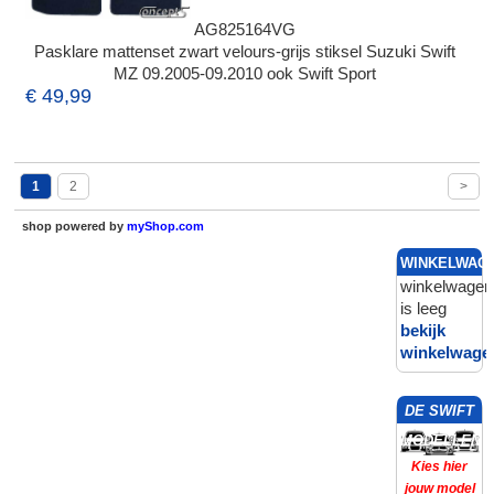
AG825164VG
Pasklare mattenset zwart velours-grijs stiksel Suzuki Swift
MZ 09.2005-09.2010 ook Swift Sport
€ 49,99
1
2
>
shop powered by
myShop.com
WINKELWAG
winkelwagen
is leeg
bekijk
winkelwage
DE SWIFT
MODELLEN
Kies hier
jouw model