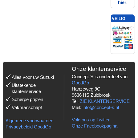
hier
.
VEILIG
BETALEN
MET:
Onze klantenservice
Concept-S is onderdeel van
Alles voor uw Suzuki
GoodGo
Uitstekende
Hanzeweg 9C
klantenservice
9636 HS Zuidbroek
Scherpe prijzen
Tel:
ZIE KLANTENSERVICE
Vakmanschap!
Mail:
info@concept-s.nl
Volg ons op Twitter
Algemene voorwaarden
Onze Facebookpagina
Privacybeleid GoodGo