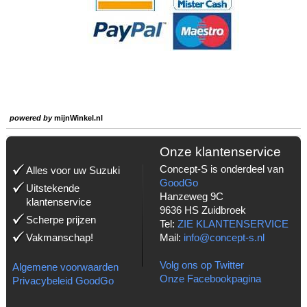
powered by
mijnWinkel.nl
Onze klantenservice
Concept-S is onderdeel van
Alles voor uw Suzuki
GoodGo
Uitstekende
Hanzeweg 9C
klantenservice
9636 HS Zuidbroek
Scherpe prijzen
Tel:
ZIE KLANTENSERVICE
Vakmanschap!
Mail:
info@concept-s.nl
Volg ons op Twitter
Algemene voorwaarden
Onze Facebookpagina
Privacybeleid GoodGo