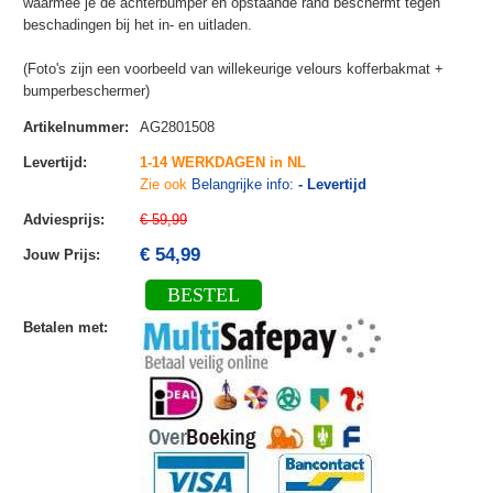
waarmee je de achterbumper en opstaande rand beschermt tegen
beschadingen bij het in- en uitladen.
(Foto's zijn een voorbeeld van willekeurige velours kofferbakmat +
bumperbeschermer)
Artikelnummer
:
AG2801508
Levertijd
:
1-14 WERKDAGEN in NL
Zie ook
Belangrijke info:
- Levertijd
Adviesprijs
:
€ 59,99
€ 54,99
Jouw Prijs
:
BESTEL
Betalen met
: