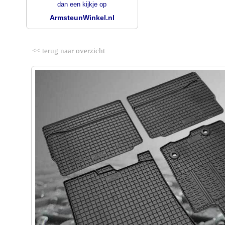
dan een kijkje op
ArmsteunWinkel.nl
<< terug naar overzicht