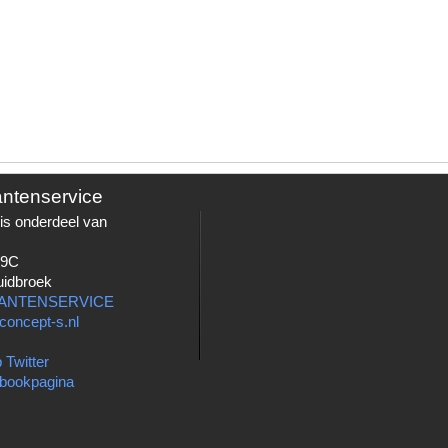
antenservice
is onderdeel van
 9C
uidbroek
LANTENSERVICE
concept-s.nl
 Twitter
bookpagina