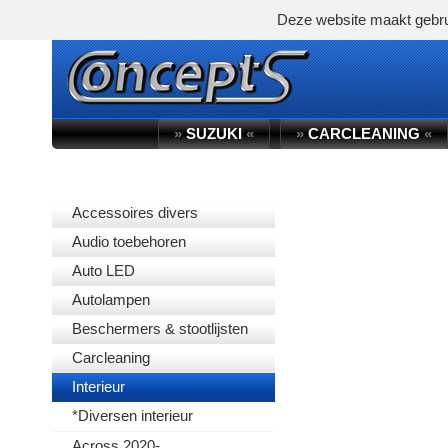
Deze website maakt gebru
»
SUZUKI
«
»
CARCLEANING
«
PRODUCTGROEP
Accessoires divers
Audio toebehoren
Auto LED
Autolampen
Beschermers & stootlijsten
Carcleaning
Interieur
*Diversen interieur
Across 2020-