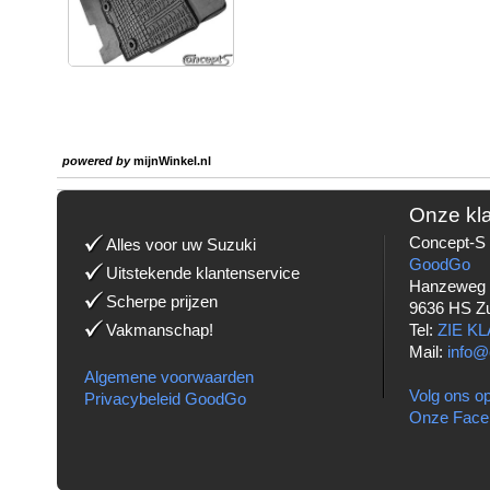
powered by
mijnWinkel.nl
Onze kl
Concept-S 
Alles voor uw Suzuki
GoodGo
Uitstekende klantenservice
Hanzeweg
Scherpe prijzen
9636 HS Z
Vakmanschap!
Tel:
ZIE K
Mail:
info@
Algemene voorwaarden
Volg ons op
Privacybeleid GoodGo
Onze Face