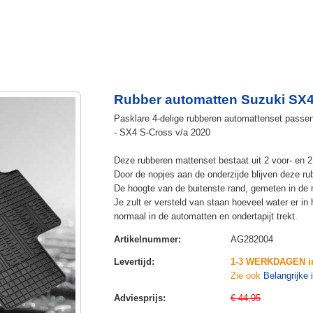
Rubber automatten Suzuki SX4
Pasklare 4-delige rubberen automattenset passe
- SX4 S-Cross v/a 2020
Deze rubberen mattenset bestaat uit 2 voor- en 2
Door de nopjes aan de onderzijde blijven deze rub
De hoogte van de buitenste rand, gemeten in de 
Je zult er versteld van staan hoeveel water er in h
normaal in de automatten en ondertapijt trekt.
Artikelnummer
:
AG282004
Levertijd
:
1-3 WERKDAGEN i
Zie ook
Belangrijke 
Adviesprijs
:
€ 44,95