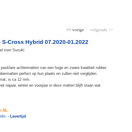
<< vorige
volgende >>
 S-Cross Hybrid 07.2020-01.2022
nd voor Suzuki:
 pasklare achtermatten van een hoge en zware kwaliteit rubber.
bermatten perfect op hun plaats en zullen niet verglijden.
mat, is ca 12 mm.
et najaar, winter en voorjaar in deze matten blijft staan wat
n NL
info:
- Levertijd