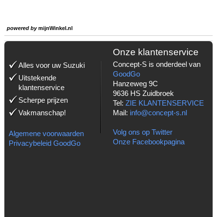
powered by
mijnWinkel.nl
Onze klantenservice
Concept-S is onderdeel van
Alles voor uw Suzuki
GoodGo
Uitstekende
Hanzeweg 9C
klantenservice
9636 HS Zuidbroek
Scherpe prijzen
Tel:
ZIE KLANTENSERVICE
Vakmanschap!
Mail:
info@concept-s.nl
Volg ons op Twitter
Algemene voorwaarden
Onze Facebookpagina
Privacybeleid GoodGo