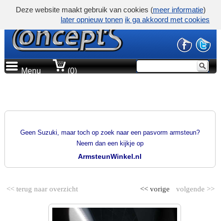
Deze website maakt gebruik van cookies (
meer informatie
)
later opnieuw tonen
ik ga akkoord met cookies
Menu
(0)
PRODUCTGROEP
PASVORM ARMSTEUNEN
Geen Suzuki, maar toch op zoek naar een pasvorm armsteun?
Neem dan een kijkje op
ArmsteunWinkel.nl
<< terug naar overzicht
<< vorige
volgende >>