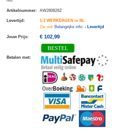
rest
Artikelnummer
:
AW280828Z
Levertijd
:
1-3 WERKDAGEN in NL
Zie ook
Belangrijke info:
- Levertijd
€ 102,99
Jouw Prijs
:
BESTEL
Betalen met
: