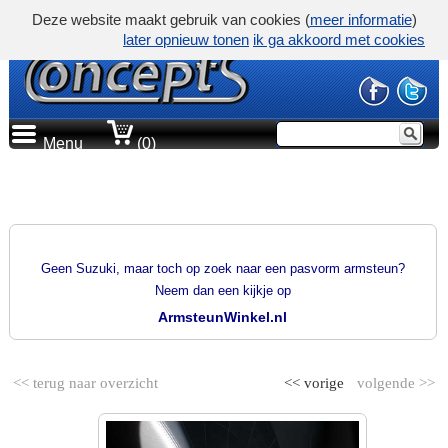
Deze website maakt gebruik van cookies (
meer informatie
)
later opnieuw tonen
ik ga akkoord met cookies
Menu
(0)
PRODUCTGROEP
PASVORM ARMSTEUNEN
Geen Suzuki, maar toch op zoek naar een pasvorm armsteun?
Neem dan een kijkje op
ArmsteunWinkel.nl
<< terug naar overzicht
<< vorige
volgende >>