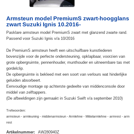
Armsteun model PremiumS zwart-hoogglans
zwart Suzuki Ignis 10.2016-
Pasklare armsteun model PremiumS zwart met glanzend zwarte rand.
Passend voor Suzuki Ignis v/a 10/2016
De PremiumS armsteun heeft een uitschuifbare kunstlederen
bovenzijde voor de perfecte ondersteuning, opklapbaar, voorzien van
grote opbergruimte, pennenhouder, munthouder en uitneembare tas met
gordelclip.
De opbergruimte is bekleed met een soort van verlours wat hinderlijke
geluiden absorbeert.
Eenvoudige montage op achterste gedeelte van middenconsole door
middel van zelftappers.
(De afbeeldingen zijn gemaakt in Suzuki Swift v/a september 2010)
Trefwoorden:
armsteun - armleuning - middenarmsteun - Armlehne - Mittelarmlehne - armrest - arm
rest
Artikelnummer
:
AW280940Z