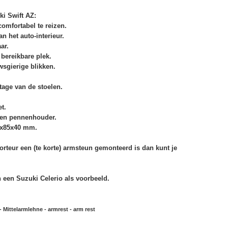
i Swift AZ:
omfortabel te reizen.
n het auto-interieur.
ar.
 bereikbare plek.
wsgierige blikken.
age van de stoelen.
t.
r en pennenhouder.
0x85x40 mm.
porteur een (te korte) armsteun gemonteerd is dan kunt je
 een Suzuki Celerio als voorbeeld.
Mittelarmlehne - armrest - arm rest