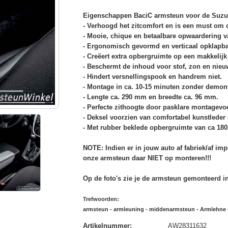
Eigenschappen BaciC armsteun voor de Suzuk
- Verhoogd het zitcomfort en is een must om c
- Mooie, chique en betaalbare opwaardering va
- Ergonomisch gevormd en verticaal opklapba
- Creëert extra opbergruimte op een makkelijk
- Beschermt de inhoud voor stof, zon en nieu
- Hindert versnellingspook en handrem niet.
- Montage in ca. 10-15 minuten zonder demont
- Lengte ca. 290 mm en breedte ca. 96 mm.
- Perfecte zithoogte door pasklare montagevoe
- Deksel voorzien van comfortabel kunstlede
- Met rubber beklede opbergruimte van ca 18
NOTE: Indien er in jouw auto af fabriek/af im
onze armsteun daar NIET op monteren!!!
Op de foto's zie je de armsteun gemonteerd in
Trefwoorden:
armsteun - armleuning - middenarmsteun - Armlehne - 
Artikelnummer
:
AW28311632