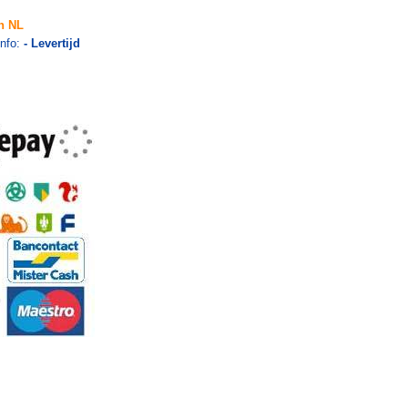
n NL
info:
- Levertijd