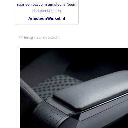
naar een pasvorm armsteun? Neem
dan een kijkje op
ArmsteunWinkel.nl
<< terug naar overzicht