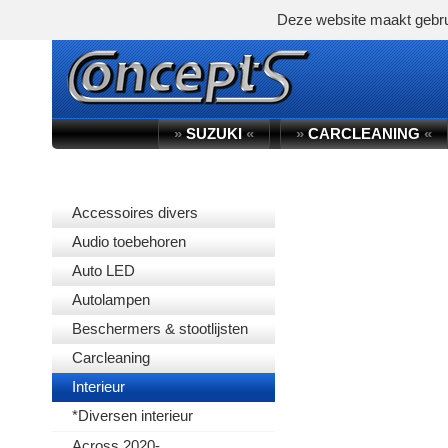
Deze website maakt gebru
»
SUZUKI
«
»
CARCLEANING
«
PRODUCTGROEP
Accessoires divers
Audio toebehoren
Auto LED
Autolampen
Beschermers & stootlijsten
Carcleaning
Interieur
*Diversen interieur
Across 2020-