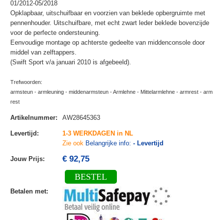
01/2012-05/2018
Opklapbaar, uitschuifbaar en voorzien van beklede opbergruimte met
pennenhouder. Uitschuifbare, met echt zwart leder beklede bovenzijde
voor de perfecte ondersteuning.
Eenvoudige montage op achterste gedeelte van middenconsole door
middel van zelftappers.
(Swift Sport v/a januari 2010 is afgebeeld).
Trefwoorden:
armsteun - armleuning - middenarmsteun - Armlehne - Mittelarmlehne - armrest - arm
rest
Artikelnummer
:
AW28645363
Levertijd
:
1-3 WERKDAGEN in NL
Zie ook
Belangrijke info:
- Levertijd
€ 92,75
Jouw Prijs
:
BESTEL
Betalen met
: