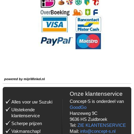
powered by
mijnWinkel.nl
Onze klantenservice
Concept-S is onderdeel van
Alles voor uw Suzuki
GoodGo
Uitstekende
Hanzeweg 9C
klantenservice
9636 HS Zuidbroek
Scherpe prijzen
Tel:
ZIE KLANTENSERVICE
Vakmanschap!
Mail:
info@concept-s.nl