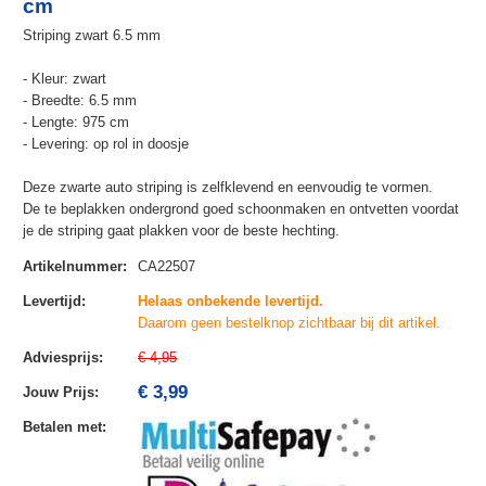
cm
Striping zwart 6.5 mm
- Kleur: zwart
- Breedte: 6.5 mm
- Lengte: 975 cm
- Levering: op rol in doosje
Deze zwarte auto striping is zelfklevend en eenvoudig te vormen.
De te beplakken ondergrond goed schoonmaken en ontvetten voordat
je de striping gaat plakken voor de beste hechting.
Artikelnummer
:
CA22507
Levertijd
:
Helaas onbekende levertijd.
Daarom geen bestelknop zichtbaar bij dit artikel.
Adviesprijs
:
€ 4,95
€ 3,99
Jouw Prijs
:
Betalen met
: