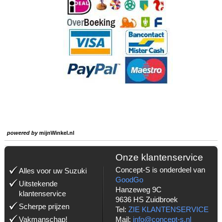
powered by
mijnWinkel.nl
Onze klantenservice
Concept-S is onderdeel van
Alles voor uw Suzuki
GoodGo
Uitstekende
Hanzeweg 9C
klantenservice
9636 HS Zuidbroek
Scherpe prijzen
Tel:
ZIE KLANTENSERVICE
Vakmanschap!
Mail:
info@concept-s.nl