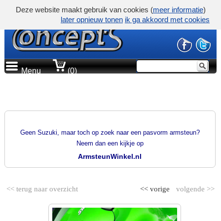
Deze website maakt gebruik van cookies (
meer informatie
)
later opnieuw tonen
ik ga akkoord met cookies
Menu
(0)
PRODUCTGROEP
PASVORM ARMSTEUNEN
Geen Suzuki, maar toch op zoek naar een pasvorm armsteun?
Neem dan een kijkje op
ArmsteunWinkel.nl
<< terug naar overzicht
<< vorige
volgende >>