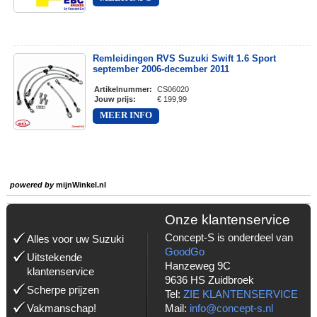
Remleidingen RVS Suzuki Swift 1.6 Sport
september 2006-december 2011
Artikelnummer
:
CS06020
Jouw prijs
:
€ 199,99
MEER INFO
powered by
mijnWinkel.nl
Onze klantenservice
Concept-S is onderdeel van
Alles voor uw Suzuki
GoodGo
Uitstekende
Hanzeweg 9C
klantenservice
9636 HS Zuidbroek
Scherpe prijzen
Tel:
ZIE KLANTENSERVICE
Vakmanschap!
Mail:
info@concept-s.nl