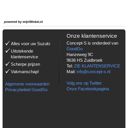
powered by
mijnWinkel.nl
Onze klantenservice
Concept-S is onderdeel van
Alles voor uw Suzuki
GoodGo
Uitstekende
Hanzeweg 9C
klantenservice
9636 HS Zuidbroek
Scherpe prijzen
Tel:
ZIE KLANTENSERVICE
Vakmanschap!
Mail:
info@concept-s.nl
Volg ons op Twitter
Algemene voorwaarden
Onze Facebookpagina
Privacybeleid GoodGo