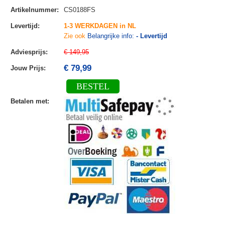
Artikelnummer
:
CS0188FS
Levertijd
:
1-3 WERKDAGEN in NL
Zie ook
Belangrijke info:
- Levertijd
Adviesprijs
:
€ 149,95
€ 79,99
Jouw Prijs
:
BESTEL
Betalen met
: