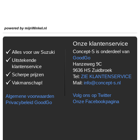
powered by
mijnWinkel.nl
Onze klantenservice
Concept-S is onderdeel van
Alles voor uw Suzuki
GoodGo
Uitstekende
Hanzeweg 9C
klantenservice
9636 HS Zuidbroek
Scherpe prijzen
Tel:
ZIE KLANTENSERVICE
Vakmanschap!
Mail:
info@concept-s.nl
Volg ons op Twitter
Algemene voorwaarden
Onze Facebookpagina
Privacybeleid GoodGo