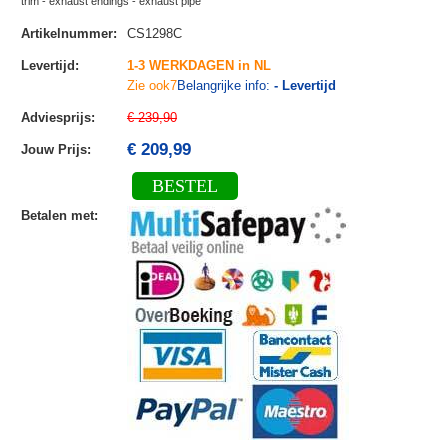
trim - exhaust endings - exhaust pipe
Artikelnummer
:
CS1298C
Levertijd
:
1-3 WERKDAGEN in NL
Zie ook7
Belangrijke info:
- Levertijd
Adviesprijs
:
€ 239,90
€ 209,99
Jouw Prijs
:
BESTEL
Betalen met
: