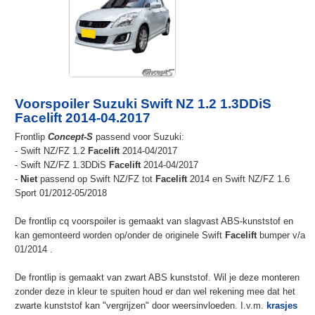
Voorspoiler Suzuki Swift NZ 1.2 1.3DDiS
Facelift 2014-04.2017
Frontlip
Concept-S
passend voor Suzuki:
- Swift NZ/FZ 1.2
Facelift
2014-04/2017
- Swift NZ/FZ 1.3DDiS
Facelift
2014-04/2017
-
Niet
passend op Swift NZ/FZ tot
Facelift
2014 en Swift NZ/FZ 1.6
Sport 01/2012-05/2018
De frontlip cq voorspoiler is gemaakt van slagvast ABS-kunststof en
kan gemonteerd worden op/onder de originele Swift
Facelift
bumper v/a
01/2014 .
De frontlip is gemaakt van zwart ABS kunststof. Wil je deze monteren
zonder deze in kleur te spuiten houd er dan wel rekening mee dat het
zwarte kunststof kan "vergrijzen" door weersinvloeden. I.v.m.
krasjes