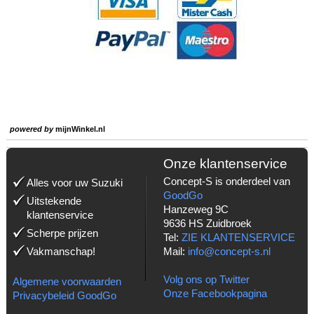
powered by
mijnWinkel.nl
Onze klantenservice
Concept-S is onderdeel van
Alles voor uw Suzuki
GoodGo
Uitstekende
Hanzeweg 9C
klantenservice
9636 HS Zuidbroek
Scherpe prijzen
Tel:
ZIE KLANTENSERVICE
Vakmanschap!
Mail:
info@concept-s.nl
Volg ons op Twitter
Algemene voorwaarden
Onze Facebookpagina
Privacybeleid GoodGo