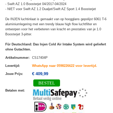
- Swift AZ 1.0 Boosterjet 04/2017-04/2024
- NIET voor Swift AZ 1.2 Dualjet/Swift AZ Sport 1.4 Boosterjet
De INJEN luchtinlaat is gemaakt van op hoogglans gepolijst 6061 T-6
aluminiumlegering met een trendy blauw high flow luchtfilter en
ontworpen voor het verbeteren van kracht en prestaties van je 1.0
Boosterjet 3-pitter.
Für Deutschland: Das Injen Cold Air Intake System wird geliefert
ohne Gutachten.
Artikelnummer
:
CS17404P
Levertijd
:
WhatsApp naar 0598226622 voor levertijd.
€ 409,99
Jouw Prijs
:
BESTEL
Betalen met
: