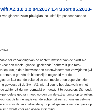
wift AZ 1.0 1.2 04.2017 1.4 Sport 05.2018-
it van glanzed zwart
plexiglas
inclusief lijm passend voor de
4/2024
maakt ter vervanging van de achterruitwisser van de Swift NZ
 voor een mooie, gladde "gecleande" achterruit (zie foto)
klep kun je de ruitenwisser en ruitenwissermotor verwijderen (wij
het ontstane gat v/a de binnenzijde opgevuld met de
las en laat aan de buitenzijde een mooie effen oppervlak zien.
ng geweest bij de Swift AZ, niet alleen is het plaatwerk en het
k de achterruit dunner gemaakt om gewicht te besparen. Dit houdt
 wiper-delete gedaan moet worden om de extra ruimte op te vullen.
voor dat de binnenzijde van de achterruit een schone en vetvrije
tevens voor dat er voldoende lijm op het gedeelte van de glasstop
elijmd wordt voor een goede afdichting.