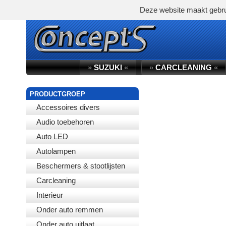
Deze website maakt gebru
»
SUZUKI
«
»
CARCLEANING
«
PRODUCTGROEP
Accessoires divers
Audio toebehoren
Auto LED
Autolampen
Beschermers & stootlijsten
Carcleaning
Interieur
Onder auto remmen
Onder auto uitlaat