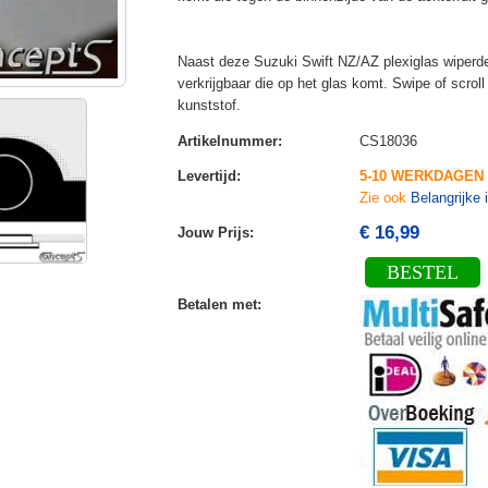
Naast deze Suzuki Swift NZ/AZ plexiglas wiperdele
verkrijgbaar die op het glas komt. Swipe of scrol
kunststof.
Artikelnummer
:
CS18036
Levertijd
:
5-10 WERKDAGEN 
Zie ook
Belangrijke 
€ 16,99
Jouw Prijs
:
BESTEL
Betalen met
: