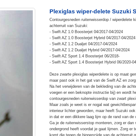
Plexiglas wiper-delete Suzuki S
Contourgesneden ruitenwisserdop / wiperdelete k
achterruit van Suzuki:
- Swift AZ 1.0 Boosterjet 04/2017-04/2024
- Swift AZ 1.0 Boosterjet Hybrid 04/2017-04/2024
- Swift AZ 1.2 Dualjet 04/2017-04/2024
- Swift AZ 1.2 Dualjet Hybrid 04/2017-04/2024
- Swift AZ Sport 1.4 Boosterjet 06/2018-
- Swift AZ Sport 1.4 Boosterjet Hybrid 06/2020-0
Deze zwarte plexiglas wiperdelete is op maat ge
maar past ook in het gat van de Swift AZ en zorgt
Na het verwijderen van de bekleding van de achter
voegen er een beknopte instructie bij) en wordt 
contourgesneden ruitenwisserdop van zwart plexig
Maar zoals je weet is er nogal wat gewichtbespari
interieur lichter geworden, maar heeft Suzuki oo
in dat er een dikkere laag lijm op de rand van de
Ga je de ruitenwisserstop monteren, zorg er dan 
ondergrond heeft voordat je gaat lijmen. Zorg er 
komt die tegen de binnenzijde van de achterruit g