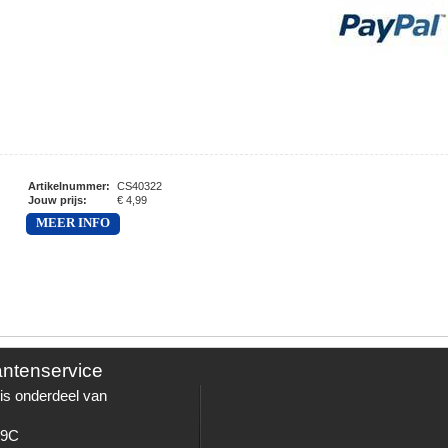
Artikelnummer
:
CS40322
Jouw prijs
:
€ 4,99
MEER INFO
antenservice
is onderdeel van
 9C