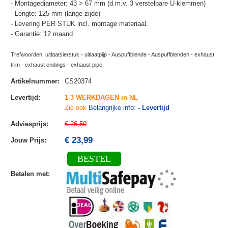
- Montagediameter: 43 > 67 mm (d.m.v. 3 verstelbare U-klemmen)
- Lengte: 125 mm (lange zijde)
- Levering PER STUK incl. montage materiaal.
- Garantie: 12 maand
Trefwoorden: uitlaatsierstuk - uitlaatpijp - Auspuffblende - Auspuffblenden - exhaust
trim - exhaust endings - exhaust pipe
Artikelnummer
:
CS20374
Levertijd
:
1-3 WERKDAGEN in NL
Zie ook
Belangrijke info:
- Levertijd
Adviesprijs
:
€ 26,50
€ 23,99
Jouw Prijs
:
BESTEL
Betalen met
: