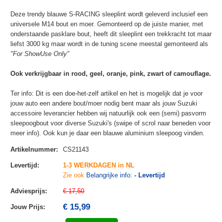
Deze trendy blauwe S-RACING sleeplint wordt geleverd inclusief een
universele M14 bout en moer. Gemonteerd op de juiste manier, met
onderstaande pasklare bout, heeft dit sleeplint een trekkracht tot maar
liefst 3000 kg maar wordt in de tuning scene meestal gemonteerd als
"For ShowUse Only"
Ook verkrijgbaar in rood, geel, oranje, pink, zwart of camouflage.
Ter info: Dit is een doe-het-zelf artikel en het is mogelijk dat je voor
jouw auto een andere bout/moer nodig bent maar als jouw Suzuki
accessoire leverancier hebben wij natuurlijk ook een (semi) pasvorm
sleepoogbout voor diverse Suzuki's (swipe of scrol naar beneden voor
meer info). Ook kun je daar een blauwe aluminium sleepoog vinden.
Artikelnummer
:
CS21143
Levertijd
:
1-3 WERKDAGEN in NL
Zie ook
Belangrijke info:
- Levertijd
Adviesprijs
:
€ 17,50
€ 15,99
Jouw Prijs
: