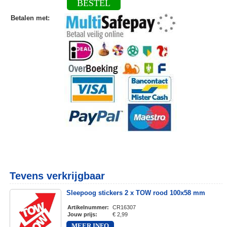
BESTEL
Betalen met
:
Tevens verkrijgbaar
Sleepoog stickers 2 x TOW rood 100x58 mm
Artikelnummer
:
CR16307
Jouw prijs
:
€ 2,99
MEER INFO