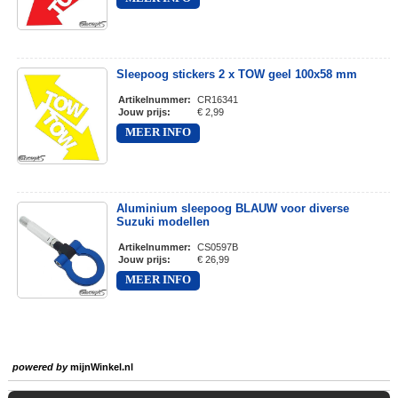
Sleepoog stickers 2 x TOW geel 100x58 mm
Artikelnummer
:
CR16341
Jouw prijs
:
€ 2,99
MEER INFO
Aluminium sleepoog BLAUW voor diverse
Suzuki modellen
Artikelnummer
:
CS0597B
Jouw prijs
:
€ 26,99
MEER INFO
powered by
mijnWinkel.nl