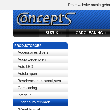
Deze website maakt gebru
»
SUZUKI
«
»
CARCLEANING
«
PRODUCTGROEP
Accessoires divers
Audio toebehoren
Auto LED
Autolampen
Beschermers & stootlijsten
Carcleaning
Interieur
Onder auto remmen
*Remklauwlak