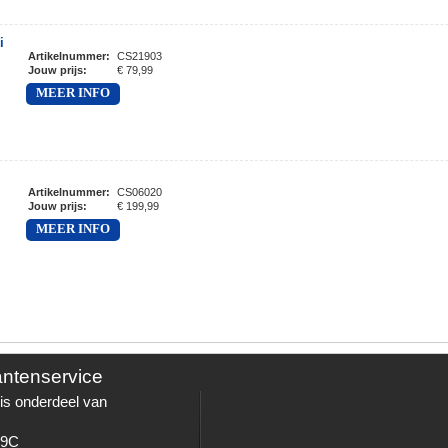
i
Artikelnummer
:
CS21903
Jouw prijs
:
€ 79,99
MEER INFO
Artikelnummer
:
CS06020
Jouw prijs
:
€ 199,99
MEER INFO
antenservice
is onderdeel van
 9C