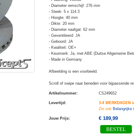
- Diameter remschijf: 276 mm
- Steek: 5 x 114.3
- Hoogte: 40 mm
- Dikte: 20 mm
- Diameter naafgat: 62 mm
- Geventileerd: JA
- Geboord: JA
- Kwaliteit: OE+
- Keurmerk: Ja, met ABE (Duitse Allgemeine Betr
- Made in Germany
Afbeelding is een voorbeeld.
Scroll of swipe naar beneden voor bijpassende r
Artikelnummer
:
CS249652
Levertijd
:
3-4 WERKDAGEN i
Zie ook
Belangrijke 
€ 189,99
Jouw Prijs
:
BESTEL