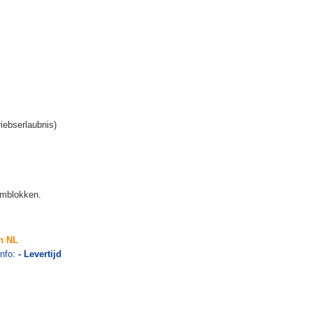
iebserlaubnis)
emblokken.
n NL
info:
- Levertijd