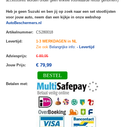
accessoires worden onder géén enkele voorwaarde retour genomen!)
Heb je geen Suzuki en ben jij op zoek naar een set stootlijsten
voor jouw auto, neem dan een kijkje in onze webshop
AutoBeschermers.nl
Artikelnummer
:
CS280018
Levertijd
:
1-3 WERKDAGEN in NL
Zie ook
Belangrijke info:
- Levertijd
Adviesprijs
:
€ 89,95
€ 79,99
Jouw Prijs
:
BESTEL
Betalen met
: