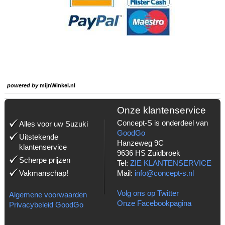
powered by
mijnWinkel.nl
Onze klantenservice
Concept-S is onderdeel van
Alles voor uw Suzuki
GoodGo
Uitstekende
Hanzeweg 9C
klantenservice
9636 HS Zuidbroek
Scherpe prijzen
Tel:
ZIE KLANTENSERVICE
Vakmanschap!
Mail:
info@concept-s.nl
Volg ons op Twitter
Algemene voorwaarden
Onze Facebookpagina
Privacybeleid GoodGo