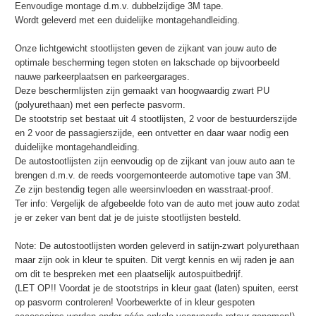
Eenvoudige montage d.m.v. dubbelzijdige 3M tape.
Wordt geleverd met een duidelijke montagehandleiding.
Onze lichtgewicht stootlijsten geven de zijkant van jouw auto de
optimale bescherming tegen stoten en lakschade op bijvoorbeeld
nauwe parkeerplaatsen en parkeergarages.
Deze beschermlijsten zijn gemaakt van hoogwaardig zwart PU
(polyurethaan) met een perfecte pasvorm.
De stootstrip set bestaat uit 4 stootlijsten, 2 voor de bestuurderszijde
en 2 voor de passagierszijde, een ontvetter en daar waar nodig een
duidelijke montagehandleiding.
De autostootlijsten zijn eenvoudig op de zijkant van jouw auto aan te
brengen d.m.v. de reeds voorgemonteerde automotive tape van 3M.
Ze zijn bestendig tegen alle weersinvloeden en wasstraat-proof.
Ter info: Vergelijk de afgebeelde foto van de auto met jouw auto zodat
je er zeker van bent dat je de juiste stootlijsten besteld.
Note: De autostootlijsten worden geleverd in satijn-zwart polyurethaan
maar zijn ook in kleur te spuiten. Dit vergt kennis en wij raden je aan
om dit te bespreken met een plaatselijk autospuitbedrijf.
(LET OP!! Voordat je de stootstrips in kleur gaat (laten) spuiten, eerst
op pasvorm controleren! Voorbewerkte of in kleur gespoten