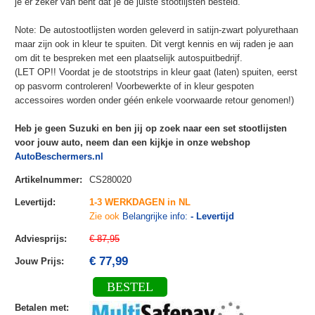
je er zeker van bent dat je de juiste stootlijsten besteld.
Note: De autostootlijsten worden geleverd in satijn-zwart polyurethaan
maar zijn ook in kleur te spuiten. Dit vergt kennis en wij raden je aan
om dit te bespreken met een plaatselijk autospuitbedrijf.
(LET OP!! Voordat je de stootstrips in kleur gaat (laten) spuiten, eerst
op pasvorm controleren! Voorbewerkte of in kleur gespoten
accessoires worden onder géén enkele voorwaarde retour genomen!)
Heb je geen Suzuki en ben jij op zoek naar een set stootlijsten
voor jouw auto, neem dan een kijkje in onze webshop
AutoBeschermers.nl
Artikelnummer
:
CS280020
Levertijd
:
1-3 WERKDAGEN in NL
Zie ook
Belangrijke info:
- Levertijd
Adviesprijs
:
€ 87,95
€ 77,99
Jouw Prijs
:
BESTEL
Betalen met
: