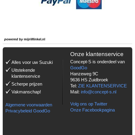
powered by
mijnWinkel.nl
Onze klantenservice
Concept-S is onderdeel van
Alles voor uw Suzuki
GoodGo
Uitstekende
Hanzeweg 9C
klantenservice
9636 HS Zuidbroek
Scherpe prijzen
Tel:
ZIE KLANTENSERVICE
Vakmanschap!
Mail:
info@concept-s.nl
Volg ons op Twitter
Algemene voorwaarden
Onze Facebookpagina
Privacybeleid GoodGo