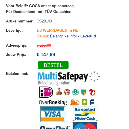
Voor België: GOCA attest op aanvraag
Für Deutschland: mit TÜV Gutachten
Artikelnummer
:
CS28140
Levertijd
:
1-3 WERKDAGEN in NL
Zie ook
Belangrijke info:
- Levertijd
Adviesprijs
:
€ 165,00
€ 147,99
Jouw Prijs
:
BESTEL
Betalen met
: