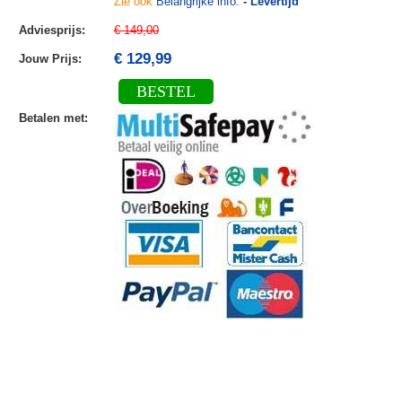
Zie ook
Belangrijke info:
- Levertijd
Adviesprijs
:
€ 149,00
€ 129,99
Jouw Prijs
:
BESTEL
Betalen met
: