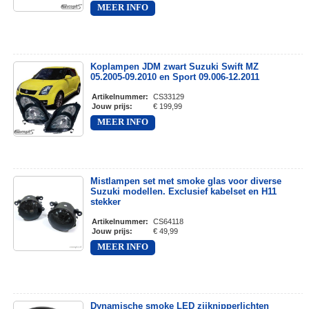
MEER INFO
Koplampen JDM zwart Suzuki Swift MZ
05.2005-09.2010 en Sport 09.006-12.2011
Artikelnummer
:
CS33129
Jouw prijs
:
€ 199,99
MEER INFO
Mistlampen set met smoke glas voor diverse
Suzuki modellen. Exclusief kabelset en H11
stekker
Artikelnummer
:
CS64118
Jouw prijs
:
€ 49,99
MEER INFO
Dynamische smoke LED zijknipperlichten