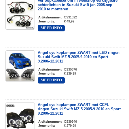
Verloopkabelset om in webshop verkrijgbare
achterlichten in Suzuki Swift jan 2008-sep
2010 te monteren
Artikelnummer
:
CS31822
Jouw prijs
:
€ 49,99
MEER INFO
Angel eye koplampen ZWART met LED ringen
Suzuki Swift MZ 5.2005-9.2010 en Sport
9.2006-12.2011
Artikelnummer
:
CS30876
Jouw prijs
:
€ 239,99
MEER INFO
Angel eye koplampen ZWART met CCFL
ringen Suzuki Swift MZ 5.2005-9.2010 en Sport
9.2006-12.2011
Artikelnummer
:
CS39946
Jouw prijs
:
€ 279,99