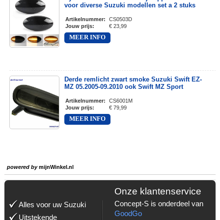
voor diverse Suzuki modellen set a 2 stuks
Artikelnummer
:
CS0503D
Jouw prijs
:
€ 23,99
MEER INFO
Derde remlicht zwart smoke Suzuki Swift EZ-
MZ 05.2005-09.2010 ook Swift MZ Sport
Artikelnummer
:
CS6001M
Jouw prijs
:
€ 79,99
MEER INFO
powered by
mijnWinkel.nl
Onze klantenservice
Concept-S is onderdeel van
Alles voor uw Suzuki
GoodGo
Uitstekende