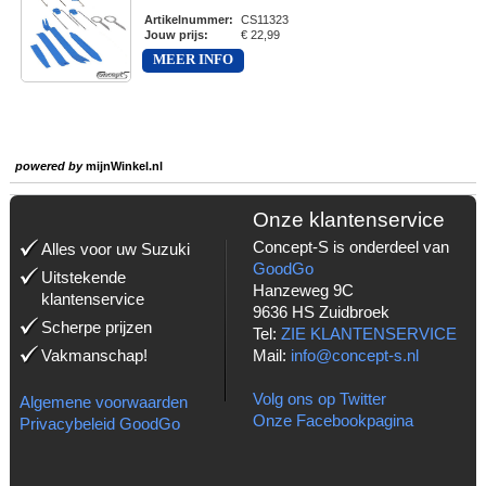
Artikelnummer
:
CS11323
Jouw prijs
:
€ 22,99
MEER INFO
powered by
mijnWinkel.nl
Onze klantenservice
Concept-S is onderdeel van
Alles voor uw Suzuki
GoodGo
Uitstekende
Hanzeweg 9C
klantenservice
9636 HS Zuidbroek
Scherpe prijzen
Tel:
ZIE KLANTENSERVICE
Vakmanschap!
Mail:
info@concept-s.nl
Volg ons op Twitter
Algemene voorwaarden
Onze Facebookpagina
Privacybeleid GoodGo