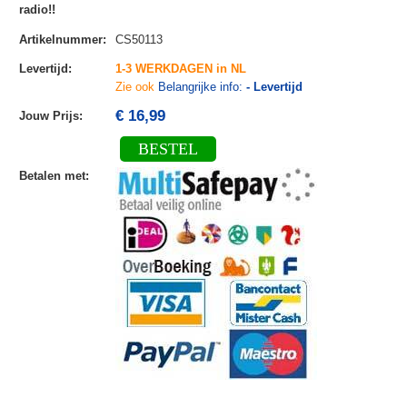
radio!!
Artikelnummer
:
CS50113
Levertijd
:
1-3 WERKDAGEN in NL
Zie ook
Belangrijke info:
- Levertijd
€ 16,99
Jouw Prijs
:
BESTEL
Betalen met
: