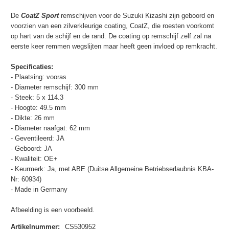
De
CoatZ Sport
remschijven voor de Suzuki Kizashi zijn geboord en
voorzien van een zilverkleurige coating, CoatZ, die roesten voorkomt
op hart van de schijf en de rand. De coating op remschijf zelf zal na
eerste keer remmen wegslijten maar heeft geen invloed op remkracht.
Specificaties:
- Plaatsing: vooras
- Diameter remschijf: 300 mm
- Steek: 5 x 114.3
- Hoogte: 49.5 mm
- Dikte: 26 mm
- Diameter naafgat: 62 mm
- Geventileerd: JA
- Geboord: JA
- Kwaliteit: OE+
- Keurmerk: Ja, met ABE (Duitse Allgemeine Betriebserlaubnis KBA-
Nr: 60934)
- Made in Germany
Afbeelding is een voorbeeld.
Artikelnummer
:
CS530952