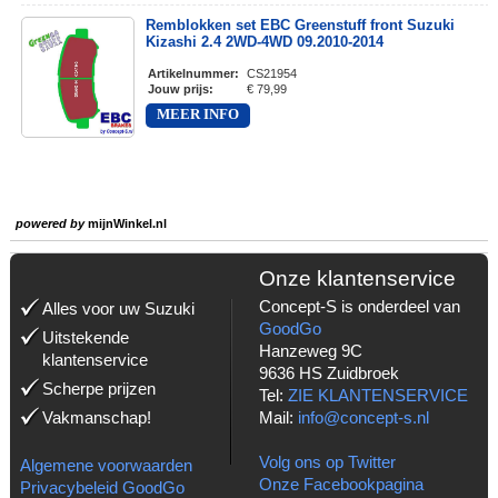
Remblokken set EBC Greenstuff front Suzuki
Kizashi 2.4 2WD-4WD 09.2010-2014
Artikelnummer
:
CS21954
Jouw prijs
:
€ 79,99
MEER INFO
powered by
mijnWinkel.nl
Onze klantenservice
Concept-S is onderdeel van
Alles voor uw Suzuki
GoodGo
Uitstekende
Hanzeweg 9C
klantenservice
9636 HS Zuidbroek
Scherpe prijzen
Tel:
ZIE KLANTENSERVICE
Vakmanschap!
Mail:
info@concept-s.nl
Volg ons op Twitter
Algemene voorwaarden
Onze Facebookpagina
Privacybeleid GoodGo