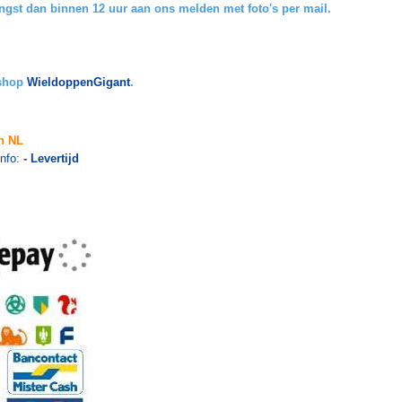
ngst dan
binnen 12 uur aan ons melden met foto's per mail.
bshop
WieldoppenGigant
.
n NL
info:
- Levertijd