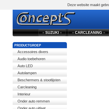
Deze website maakt gebru
»
SUZUKI
«
»
CARCLEANING
«
PRODUCTGROEP
Accessoires divers
Audio toebehoren
Auto LED
Autolampen
Beschermers & stootlijsten
Carcleaning
Interieur
Onder auto remmen
Onder auto uitlaat