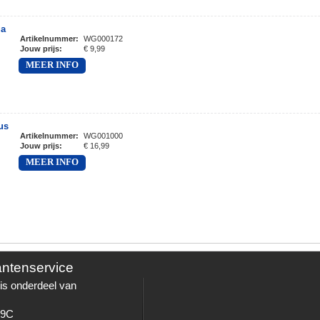
 a
Artikelnummer
:
WG000172
Jouw prijs
:
€ 9,99
MEER INFO
us
Artikelnummer
:
WG001000
Jouw prijs
:
€ 16,99
MEER INFO
antenservice
is onderdeel van
 9C