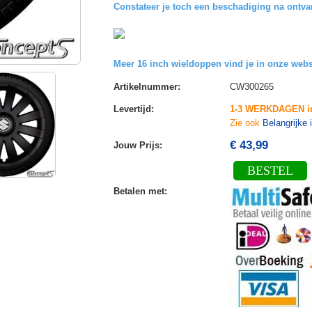
Constateer je toch
een beschadiging
na ontva
Meer 16 inch wieldoppen vind je in onze we
Artikelnummer
:
CW300265
Levertijd
:
1-3 WERKDAGEN i
Zie ook
Belangrijke 
€ 43,99
Jouw Prijs
:
BESTEL
Betalen met
: