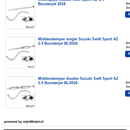
Boosterjet 2018
Ar
Jo
Middendemper single Suzuki Swift Sport AZ
1.4 Boosterjet 06.2018-
Ar
Jo
Middendemper double Suzuki Swft Sport AZ
1.4 Boosterjet 06.2018-
Ar
Jo
powered by
mijnWinkel.nl