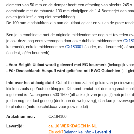
diameter van 50 mm en de demper heeft een afmeting van slechts 245 x 
combinatie met de robuuste 100 mm eindpijpen de 1.4 Boosterjet een prach
geven (geluidsfile nog niet beschikbaar).
De 100 mm eindstukken zijn aan de uitlaat gelast en vullen de grote ronde 
Ben je in combinatie met de originele middendemper nog niet tevreden ov
je ook deze nog eens vervangen door onze dubbele middendemper
CX18
keurmerk), enkele middendemper
CX180001
(louder, met keurmerk) of s
(loudest, géén keurmerk).
- Voor België: Uitlaat wordt geleverd met EG keurmerk
(belangrijk vo
- Für Deutschland: Auspuff wird gelieferd mit EWG Gutachten
(ist gl
Info over het uitlaatgeluid
: Out of the box zal het geluid van je nieuwe sp
klinken zoals op Youtube filmpjes. Dit komt omdat het dempingsmateriaal
ingebrand is. Na ongeveer 500-1500 (afhankelijk van je rijstijl) heb je het de
je dan nog niet luid genoeg (denk aan de wetgeving), dan kun je overwe
te plaatsen (mits beschikbaar voor jouw model).
Artikelnummer
:
CX184100
Levertijd
:
ca. 10 WERKDAGEN in NL
Zie ook7
Belangrijke info:
- Levertijd