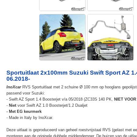
Sportuitlaat 2x100mm Suzuki Swift Sport AZ 1.
06.2018-
InoXcar
RVS Sportuitlaat met 2 schuine Ø 100 mm op hooglans gepolijst
passend voor Suzuki:
- Swift AZ Sport 1.4 Boosterjet v/a 05/2018 (ZC33S 140 PK,
NIET VOOR 
-
Niet
voor Swift AZ 1.0 Boosterjet/1.2 Dualjet
- Met EG keurmerk
- Made in Italy by InoXcar.
Deze uitlaat is geproduceerd van geheel roestvrijstaal RVS (gelast met ee
monteren aan de originele dubbele middendemper. De buizen van de uitla