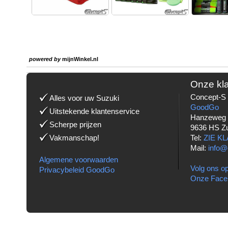
powered by
mijnWinkel.nl
Onze kl
Concept-S 
Alles voor uw Suzuki
GoodGo
Uitstekende klantenservice
Hanzeweg
Scherpe prijzen
9636 HS Z
Vakmanschap!
Tel:
ZIE K
Mail:
info@
Algemene voorwaarden
Volg ons op
Privacybeleid GoodGo
Onze Face