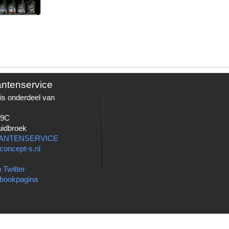
antenservice
is onderdeel van
 9C
uidbroek
LANTENSERVICE
concept-s.nl
 Twitter
bookpagina