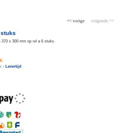
<< vorige
volgende >>
 stuks
370 x 300 mm op rol a 6 stuks.
NL
o:
- Levertijd