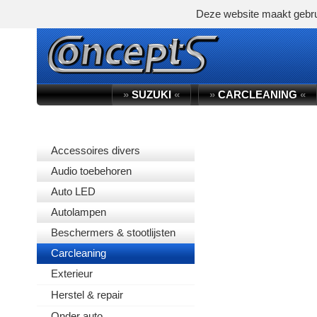
Deze website maakt gebru
»
SUZUKI
«
»
CARCLEANING
«
PRODUCTGROEP
Accessoires divers
Audio toebehoren
Auto LED
Autolampen
Beschermers & stootlijsten
Carcleaning
Exterieur
Herstel & repair
Onder auto