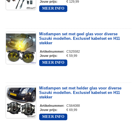
Jouw prijs
:
€ 129,99
MEER INFO
Mistlampen set met geel glas voor diverse
Suzuki modellen. Exclusief kabelset en H11
stekker
Artikelnummer
:
CS25582
Jouw prijs
:
€ 59,99
MEER INFO
Mistlampen set met helder glas voor diverse
Suzuki modellen. Exclusief kabelset en H11
stekker
Artikelnummer
:
CS64088
Jouw prijs
:
€ 69,99
MEER INFO