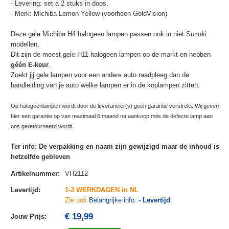
- Levering: set a 2 stuks in doos.
- Merk: Michiba Lemon Yellow (voorheen GoldVision)
Deze gele Michiba H4 halogeen lampen passen ook in niet Suzuki
modellen.
Dit zijn de meest gele H11 halogeen lampen op de markt en hebben
géén E-keur
.
Zoekt jij gele lampen voor een andere auto raadpleeg dan de
handleiding van je auto welke lampen er in de koplampen zitten.
Op halogeenlampen wordt door de leverancier(s) geen garantie verstrekt. Wij geven
hier een garantie op van maximaal 6 maand na aankoop mits de defecte lamp aan
ons geretourneerd wordt.
Ter info: De verpakking en naam zijn gewijzigd maar de inhoud is
hetzelfde gebleven
Artikelnummer
:
VH2112
Levertijd
:
1-3 WERKDAGEN in NL
Zie ook
Belangrijke info:
- Levertijd
€ 19,99
Jouw Prijs
: