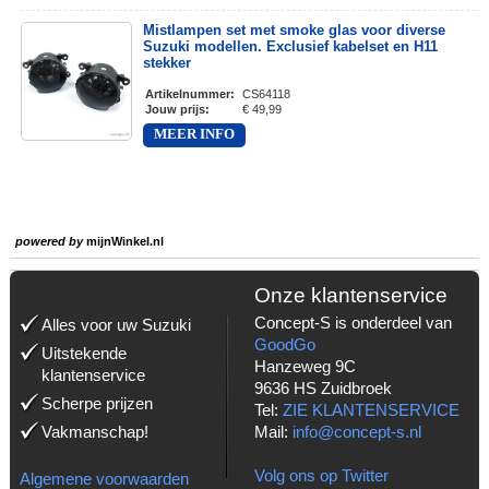
Mistlampen set met smoke glas voor diverse
Suzuki modellen. Exclusief kabelset en H11
stekker
Artikelnummer
:
CS64118
Jouw prijs
:
€ 49,99
MEER INFO
powered by
mijnWinkel.nl
Onze klantenservice
Concept-S is onderdeel van
Alles voor uw Suzuki
GoodGo
Uitstekende
Hanzeweg 9C
klantenservice
9636 HS Zuidbroek
Scherpe prijzen
Tel:
ZIE KLANTENSERVICE
Vakmanschap!
Mail:
info@concept-s.nl
Volg ons op Twitter
Algemene voorwaarden