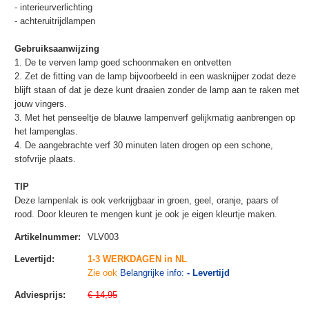
- interieurverlichting
- achteruitrijdlampen
Gebruiksaanwijzing
1. De te verven lamp goed schoonmaken en ontvetten
2. Zet de fitting van de lamp bijvoorbeeld in een wasknijper zodat deze
blijft staan of dat je deze kunt draaien zonder de lamp aan te raken met
jouw vingers.
3. Met het penseeltje de blauwe lampenverf gelijkmatig aanbrengen op
het lampenglas.
4. De aangebrachte verf 30 minuten laten drogen op een schone,
stofvrije plaats.
TIP
Deze lampenlak is ook verkrijgbaar in groen, geel, oranje, paars of
rood. Door kleuren te mengen kunt je ook je eigen kleurtje maken.
Artikelnummer
:
VLV003
Levertijd
:
1-3 WERKDAGEN in NL
Zie ook
Belangrijke info:
- Levertijd
Adviesprijs
:
€ 14,95