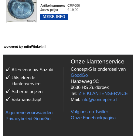
Artikelnummer
:
CRF006
Jouw prijs
:
€ 19,99
MEER INFO
powered by
mijnWinkel.nl
Onze klantenservice
Concept-S is onderdeel van
Alles voor uw Suzuki
GoodGo
Uitstekende
Hanzeweg 9C
klantenservice
9636 HS Zuidbroek
Scherpe prijzen
Tel:
ZIE KLANTENSERVICE
Vakmanschap!
Mail:
info@concept-s.nl
Volg ons op Twitter
Algemene voorwaarden
Onze Facebookpagina
Privacybeleid GoodGo