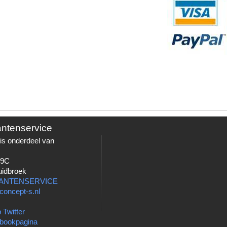
antenservice
is onderdeel van
 9C
uidbroek
LANTENSERVICE
concept-s.nl
 Twitter
bookpagina