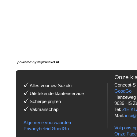
powered by
mijnWinkel.nl
Onze kl
Concept-S 
Alles voor uw Suzuki
GoodGo
Uitstekende klantenservice
Hanzeweg
Scherpe prijzen
9636 HS Z
Vakmanschap!
Tel:
ZIE K
Mail:
info@
Algemene voorwaarden
Volg ons op
Privacybeleid GoodGo
Onze Face