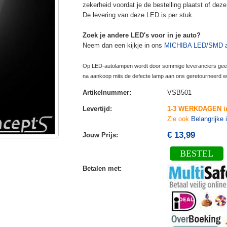
zekerheid voordat je de bestelling plaatst of dez
De levering van deze LED is per stuk.
Zoek je andere LED's voor in je auto?
Neem dan een kijkje in ons
MICHIBA LED/SMD a
Op LED-autolampen wordt door sommige leveranciers geen 
na aankoop mits de defecte lamp aan ons geretourneerd w
Artikelnummer
:
VSB501
Levertijd
:
1-3 WERKDAGEN i
Zie ook
Belangrijke 
€ 13,99
Jouw Prijs
:
BESTEL
Betalen met
: