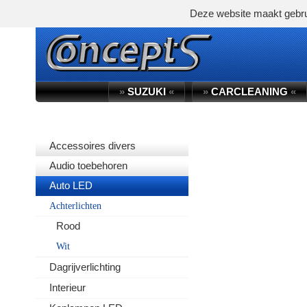
Deze website maakt gebru
»
SUZUKI
«
»
CARCLEANING
«
PRODUCTGROEP
Accessoires divers
Audio toebehoren
Auto LED
Achterlichten
Rood
Wit
Dagrijverlichting
Interieur