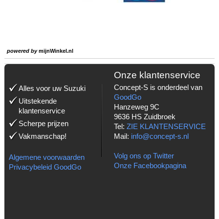
powered by
mijnWinkel.nl
Onze klantenservice
Concept-S is onderdeel van
Alles voor uw Suzuki
GoodGo
Uitstekende
Hanzeweg 9C
klantenservice
9636 HS Zuidbroek
Scherpe prijzen
Tel:
ZIE KLANTENSERVICE
Vakmanschap!
Mail:
info@concept-s.nl
Volg ons op Twitter
Algemene voorwaarden
Onze Facebookpagina
Privacybeleid GoodGo