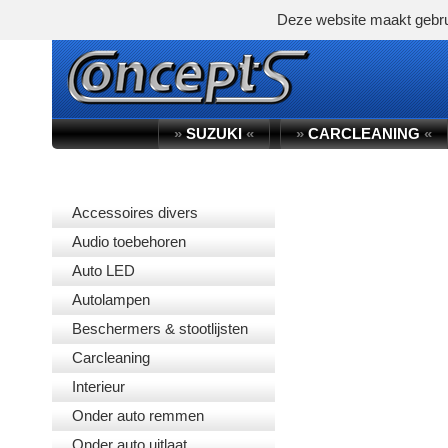
Deze website maakt gebru
»
SUZUKI
«
»
CARCLEANING
«
PRODUCTGROEP
Accessoires divers
Audio toebehoren
Auto LED
Autolampen
Beschermers & stootlijsten
Carcleaning
Interieur
Onder auto remmen
Onder auto uitlaat