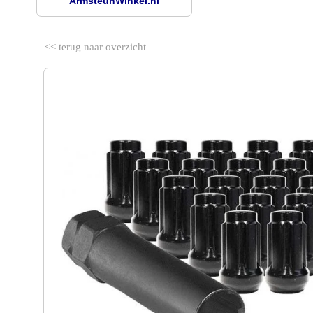
ArmsteunWinkel.nl
<< terug naar overzicht