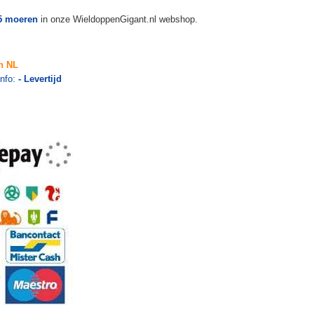
5 moeren
in onze WieldoppenGigant.nl webshop.
n NL
info:
- Levertijd