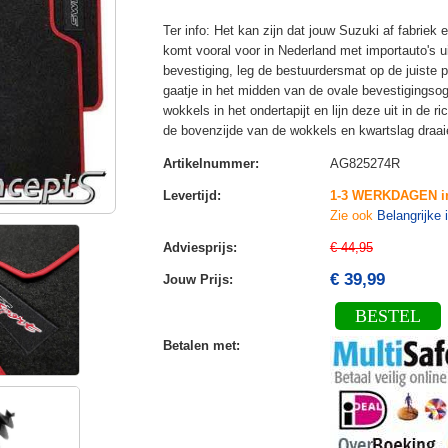
Ter info: Het kan zijn dat jouw Suzuki af fabrie
komt vooral voor in Nederland met importauto's uit
bevestiging, leg de bestuurdersmat op de juiste 
gaatje in het midden van de ovale bevestigingsog
wokkels in het ondertapijt en lijn deze uit in de 
de bovenzijde van de wokkels en kwartslag draai
Artikelnummer
:
AG825274R
Levertijd
:
1-3 WERKDAGEN i
Zie ook
Belangrijke 
Adviesprijs
:
€ 44,95
€ 39,99
Jouw Prijs
:
BESTEL
Betalen met
: