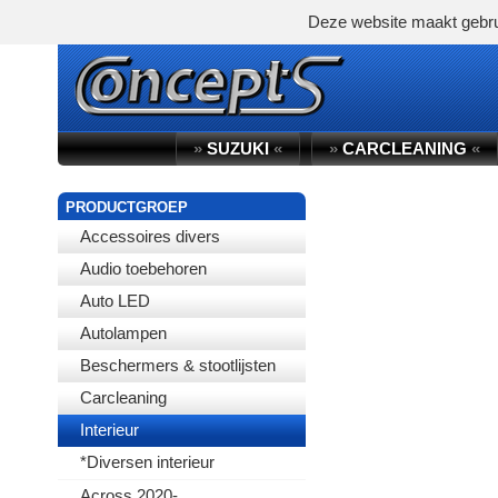
Deze website maakt gebru
»
SUZUKI
«
»
CARCLEANING
«
PRODUCTGROEP
Accessoires divers
Audio toebehoren
Auto LED
Autolampen
Beschermers & stootlijsten
Carcleaning
Interieur
*Diversen interieur
Across 2020-