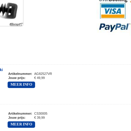
ki
Artikelnummer
:
AG82527VR
Jouw prijs
:
€ 49,99
MEER INFO
Artikelnummer
:
CS30005
Jouw prijs
:
€ 39,99
MEER INFO