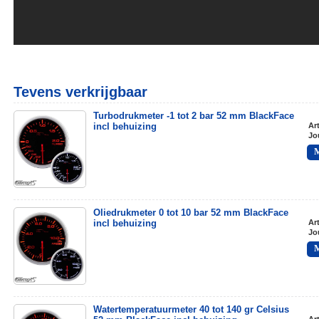
Tevens verkrijgbaar
Turbodrukmeter -1 tot 2 bar 52 mm BlackFace
incl behuizing
Ar
Jo
Oliedrukmeter 0 tot 10 bar 52 mm BlackFace
incl behuizing
Ar
Jo
Watertemperatuurmeter 40 tot 140 gr Celsius