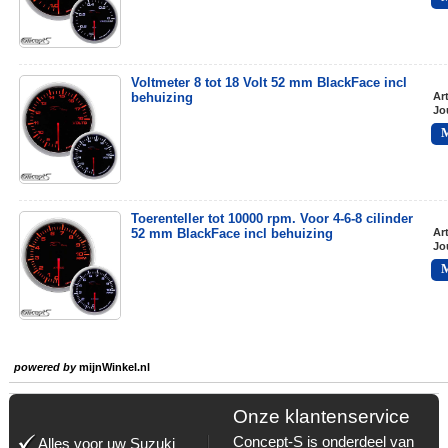
Voltmeter 8 tot 18 Volt 52 mm BlackFace incl
behuizing
Ar
Jo
Toerenteller tot 10000 rpm. Voor 4-6-8 cilinder
52 mm BlackFace incl behuizing
Ar
Jo
powered by
mijnWinkel.nl
Onze klantenservice
Concept-S is onderdeel van
Alles voor uw Suzuki