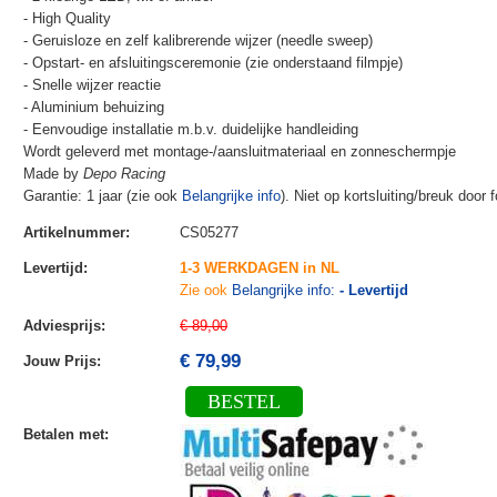
- High Quality
- Geruisloze en zelf kalibrerende wijzer (needle sweep)
- Opstart- en afsluitingsceremonie (zie onderstaand filmpje)
- Snelle wijzer reactie
- Aluminium behuizing
- Eenvoudige installatie m.b.v. duidelijke handleiding
Wordt geleverd met montage-/aansluitmateriaal en zonneschermpje
Made by
Depo Racing
Garantie: 1 jaar (zie ook
Belangrijke info
). Niet op kortsluiting/breuk door
Artikelnummer
:
CS05277
Levertijd
:
1-3 WERKDAGEN in NL
Zie ook
Belangrijke info:
- Levertijd
Adviesprijs
:
€ 89,00
€ 79,99
Jouw Prijs
:
BESTEL
Betalen met
: