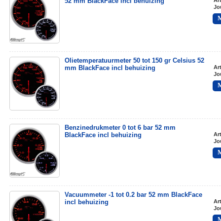
52 mm BlackFace incl behuizing
Ar
Jo
Olietemperatuurmeter 50 tot 150 gr Celsius 52
mm BlackFace incl behuizing
Ar
Jo
Benzinedrukmeter 0 tot 6 bar 52 mm
BlackFace incl behuizing
Ar
Jo
Vacuummeter -1 tot 0.2 bar 52 mm BlackFace
incl behuizing
Ar
Jo