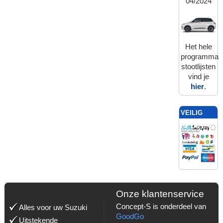
04/2024
Het hele
programma
stootlijsten
vind je
hier
.
VEILIG
BETALEN
MET:
Onze klantenservice
Concept-S is onderdeel van
Alles voor uw Suzuki
GoodGo
Uitstekende